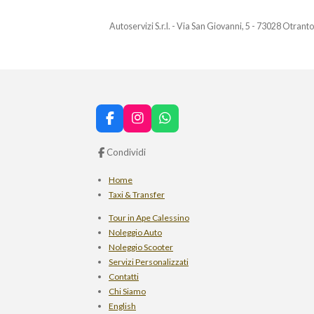
Autoservizi S.r.l. - Via San Giovanni, 5 - 73028 Otranto
F
I
W
a
n
h
c
s
a
Condividi
e
t
t
b
a
s
Home
o
g
A
Taxi & Transfer
o
r
p
k
a
p
Tour in Ape Calessino
m
Noleggio Auto
Noleggio Scooter
Servizi Personalizzati
Contatti
Chi Siamo
English