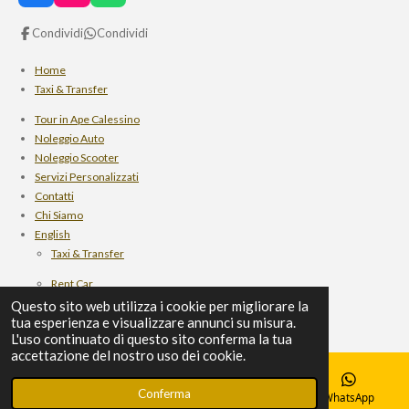
a
n
h
c
s
a
Condividi
Condividi
e
t
t
b
a
s
Home
o
g
A
Taxi & Transfer
o
r
p
k
a
p
Tour in Ape Calessino
m
Noleggio Auto
Noleggio Scooter
Servizi Personalizzati
Contatti
Chi Siamo
English
Taxi & Transfer
Rent Car
scooter rental
Questo sito web utilizza i cookie per migliorare la
tua esperienza e visualizzare annunci su misura.
personalized services
L'uso continuato di questo sito conferma la tua
Ape Calessino Tour
accettazione del nostro uso dei cookie.
Who we are
Contact
Conferma
Email
Telefono
Mappa
WhatsApp